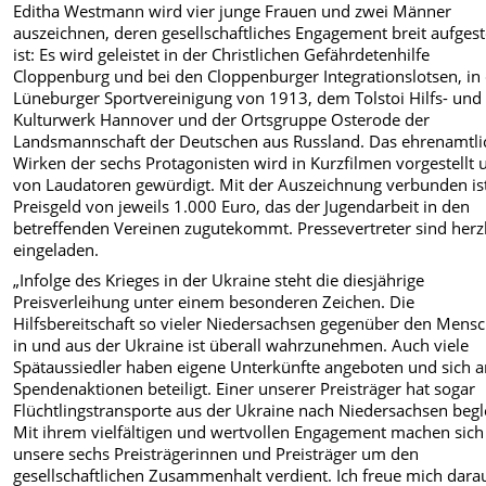
Editha Westmann wird vier junge Frauen und zwei Männer
auszeichnen, deren gesellschaftliches Engagement breit aufgeste
ist: Es wird geleistet in der Christlichen Gefährdetenhilfe
Cloppenburg und bei den Cloppenburger Integrationslotsen, in
Lüneburger Sportvereinigung von 1913, dem Tolstoi Hilfs- und
Kulturwerk Hannover und der Ortsgruppe Osterode der
Landsmannschaft der Deutschen aus Russland. Das ehrenamtli
Wirken der sechs Protagonisten wird in Kurzfilmen vorgestellt 
von Laudatoren gewürdigt. Mit der Auszeichnung verbunden ist
Preisgeld von jeweils 1.000 Euro, das der Jugendarbeit in den
betreffenden Vereinen zugutekommt. Pressevertreter sind herz
eingeladen.
„Infolge des Krieges in der Ukraine steht die diesjährige
Preisverleihung unter einem besonderen Zeichen. Die
Hilfsbereitschaft so vieler Niedersachsen gegenüber den Mens
in und aus der Ukraine ist überall wahrzunehmen. Auch viele
Spätaussiedler haben eigene Unterkünfte angeboten und sich 
Spendenaktionen beteiligt. Einer unserer Preisträger hat sogar
Flüchtlingstransporte aus der Ukraine nach Niedersachsen begle
Mit ihrem vielfältigen und wertvollen Engagement machen sich
unsere sechs Preisträgerinnen und Preisträger um den
gesellschaftlichen Zusammenhalt verdient. Ich freue mich darau