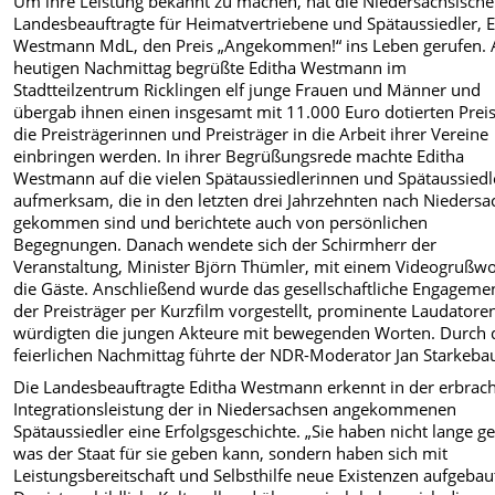
Um ihre Leistung bekannt zu machen, hat die Niedersächsische
Landesbeauftragte für Heimatvertriebene und Spätaussiedler, E
Westmann MdL, den Preis „Angekommen!“ ins Leben gerufen.
heutigen Nachmittag begrüßte Editha Westmann im
Stadtteilzentrum Ricklingen elf junge Frauen und Männer und
übergab ihnen einen insgesamt mit 11.000 Euro dotierten Preis
die Preisträgerinnen und Preisträger in die Arbeit ihrer Vereine
einbringen werden. In ihrer Begrüßungsrede machte Editha
Westmann auf die vielen Spätaussiedlerinnen und Spätaussiedl
aufmerksam, die in den letzten drei Jahrzehnten nach Nieders
gekommen sind und berichtete auch von persönlichen
Begegnungen. Danach wendete sich der Schirmherr der
Veranstaltung, Minister Björn Thümler, mit einem Videogrußwo
die Gäste. Anschließend wurde das gesellschaftliche Engageme
der Preisträger per Kurzfilm vorgestellt, prominente Laudatore
würdigten die jungen Akteure mit bewegenden Worten. Durch 
feierlichen Nachmittag führte der NDR-Moderator Jan Starkeb
Die Landesbeauftragte Editha Westmann erkennt in der erbrac
Integrationsleistung der in Niedersachsen angekommenen
Spätaussiedler eine Erfolgsgeschichte. „Sie haben nicht lange ge
was der Staat für sie geben kann, sondern haben sich mit
Leistungsbereitschaft und Selbsthilfe neue Existenzen aufgebau